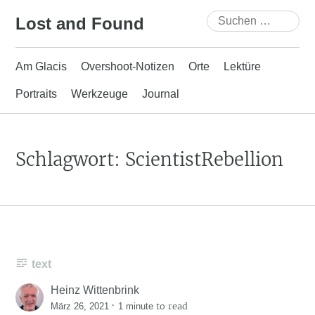
Skip
Suchen
Lost and Found
to
nach:
content
Am Glacis
Overshoot-Notizen
Orte
Lektüre
Portraits
Werkzeuge
Journal
Schlagwort:
ScientistRebellion
text
Heinz Wittenbrink
·
to read
März 26, 2021
1 minute