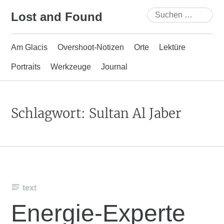
Skip
Suchen
Lost and Found
to
nach:
content
Am Glacis
Overshoot-Notizen
Orte
Lektüre
Portraits
Werkzeuge
Journal
Schlagwort:
Sultan Al Jaber
text
Energie-Experte