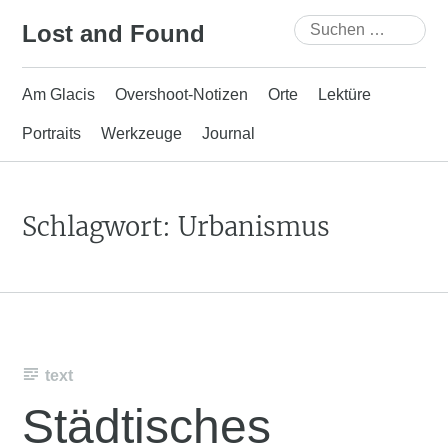
Skip
Suchen
Lost and Found
to
nach:
content
Am Glacis
Overshoot-Notizen
Orte
Lektüre
Portraits
Werkzeuge
Journal
Schlagwort:
Urbanismus
text
Städtisches