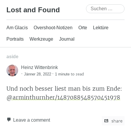
Skip
Suchen
Lost and Found
to
nach:
content
Am Glacis
Overshoot-Notizen
Orte
Lektüre
Portraits
Werkzeuge
Journal
aside
Heinz Wittenbrink
·
·
to read
Jänner 28, 2022
1 minute
Und noch besser liest man bis zum Ende:
@arminthurnher/1487088548570451978
Leave a comment
share