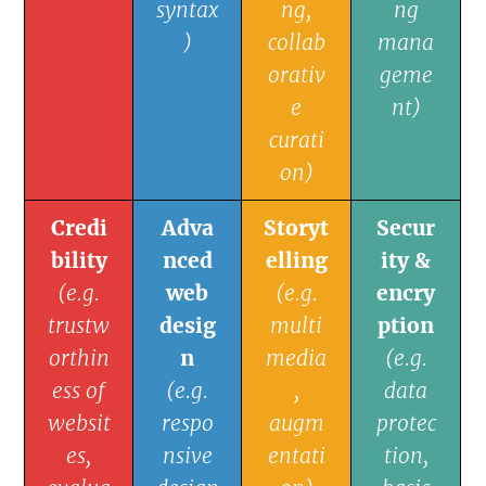
syntax
ng,
ng
)
collab
mana
orativ
geme
e
nt)
curati
on)
Credi
Adva
Storyt
Secur
bility
nced
elling
ity &
(e.g.
web
(e.g.
encry
trustw
desig
multi
ption
orthin
n
media
(e.g.
ess of
(e.g.
,
data
websit
respo
augm
protec
es,
nsive
entati
tion,