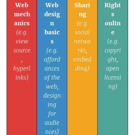
Web
Web
Shari
Right
mech
desig
ng
s
anics
n
(e.g.
onlin
(e.g.
basic
social
e
view
s
netwo
(e.g.
source
(e.g.
rks,
copyri
,
afford
embed
ght,
hyperl
ances
ding)
open
inks)
of the
licensi
web,
ng)
design
ing
for
audie
nces)