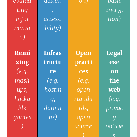
evalua
design
on)
basic
ting
,
encryp
infor
accessi
tion)
matio
bility)
n)
Remi
Infras
Open
Legal
xing
tructu
practi
ese
(e.g.
re
ces
on
mash
(e.g.
(e.g.
the
ups,
hostin
open
web
hacka
g,
standa
(e.g.
ble
domai
rds,
privac
games
ns)
open
y
)
source
policie
)
s,