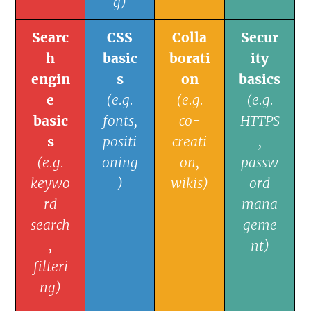
g)
Searc
CSS
Colla
Secur
h
basic
borati
ity
engin
s
on
basics
e
(e.g.
(e.g.
(e.g.
basic
fonts,
co-
HTTPS
s
positi
creati
,
(e.g.
oning
on,
passw
keywo
)
wikis)
ord
rd
mana
search
geme
,
nt)
filteri
ng)