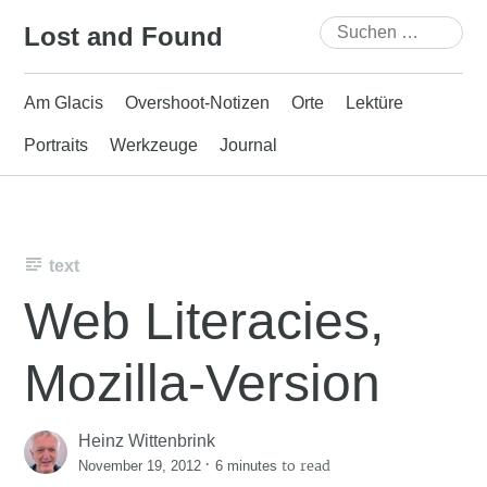
Skip
Suchen
Lost and Found
to
nach:
content
Am Glacis
Overshoot-Notizen
Orte
Lektüre
Portraits
Werkzeuge
Journal
text
Web Literacies,
Mozilla-Version
Heinz Wittenbrink
·
to read
November 19, 2012
6 minutes