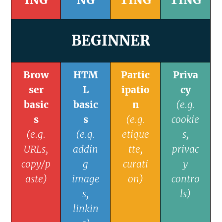
BEGINNER
Brow
HTM
Partic
Priva
ser
L
ipatio
cy
basic
basic
n
(e.g.
s
s
(e.g.
cookie
(e.g.
(e.g.
etique
s,
URLs,
addin
tte,
privac
copy/p
g
curati
y
aste)
image
on)
contro
s,
ls)
linkin