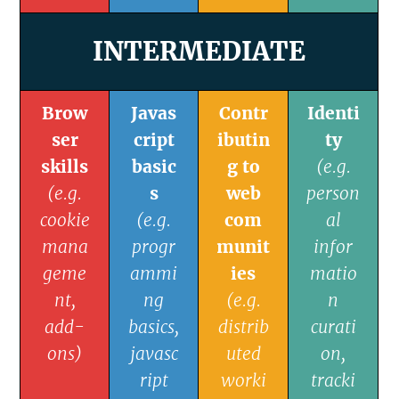
INTERMEDIATE
Brow
Javas
Contr
Identi
ser
cript
ibutin
ty
skills
basic
g to
(e.g.
(e.g.
s
web
person
cookie
(e.g.
com
al
mana
progr
munit
infor
geme
ammi
ies
matio
nt,
ng
(e.g.
n
add-
basics,
distrib
curati
ons)
javasc
uted
on,
ript
worki
tracki