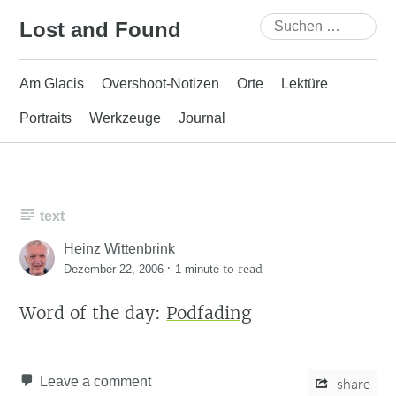
Skip
Suchen
Lost and Found
to
nach:
content
Am Glacis
Overshoot-Notizen
Orte
Lektüre
Portraits
Werkzeuge
Journal
text
Heinz Wittenbrink
·
to read
Dezember 22, 2006
1 minute
Word of the day:
Podfading
Leave a comment
share