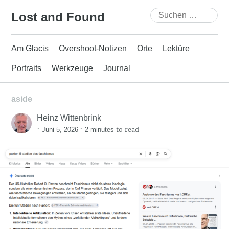
Skip
Suchen
Lost and Found
to
nach:
content
Am Glacis
Overshoot-Notizen
Orte
Lektüre
Portraits
Werkzeuge
Journal
aside
Heinz Wittenbrink
·
·
to read
Juni 5, 2026
2 minutes