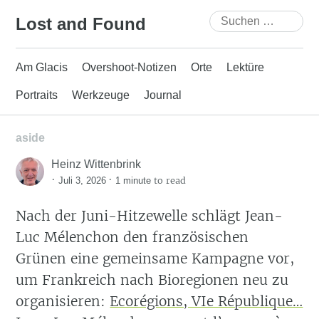
Skip
Suchen
Lost and Found
to
nach:
content
Am Glacis
Overshoot-Notizen
Orte
Lektüre
Portraits
Werkzeuge
Journal
aside
Heinz Wittenbrink
·
·
to read
Juli 3, 2026
1 minute
Nach der Juni-Hitzewelle schlägt Jean-
Luc Mélenchon den französischen
Grünen eine gemeinsame Kampagne vor,
um Frankreich nach Bioregionen neu zu
organisieren:
Ecorégions, VIe République…