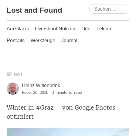
Skip
Suchen
Lost and Found
to
nach:
content
Am Glacis
Overshoot-Notizen
Orte
Lektüre
Portraits
Werkzeuge
Journal
text
Heinz Wittenbrink
·
to read
Feber 26, 2018
1 minute
Winter in
#Graz
– von Google Photos
optimiert