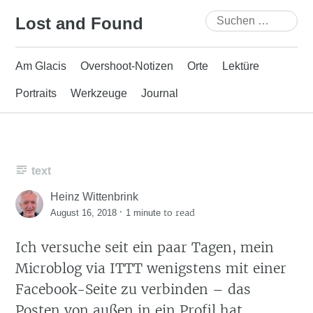
Skip
Suchen
Lost and Found
to
nach:
content
Am Glacis
Overshoot-Notizen
Orte
Lektüre
Portraits
Werkzeuge
Journal
text
Heinz Wittenbrink
·
to read
August 16, 2018
1 minute
Ich versuche seit ein paar Tagen, mein
Microblog via ITTT wenigstens mit einer
Facebook-Seite zu verbinden – das
Posten von außen in ein Profil hat