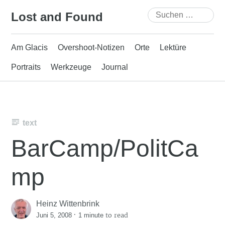
Skip
Suchen
Lost and Found
to
nach:
content
Am Glacis
Overshoot-Notizen
Orte
Lektüre
Portraits
Werkzeuge
Journal
text
BarCamp/PolitCa
mp
Heinz Wittenbrink
·
to read
Juni 5, 2008
1 minute