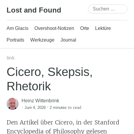
Skip
Suchen
Lost and Found
to
nach:
content
Am Glacis
Overshoot-Notizen
Orte
Lektüre
Portraits
Werkzeuge
Journal
link
Cicero, Skepsis,
Rhetorik
Heinz Wittenbrink
·
·
to read
Juni 4, 2026
2 minutes
Den Artikel über Cicero, in der Stanford
Encyclopedia of Philosophy gelesen