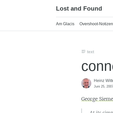
Skip
Lost and Found
to
content
Am Glacis
Overshoot-Notizen
text
conn
Heinz Witt
Juni 25, 200
George Siem
At its sim