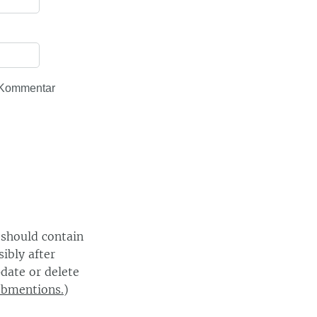
 Kommentar
 should contain
ibly after
date or delete
ebmentions.
)