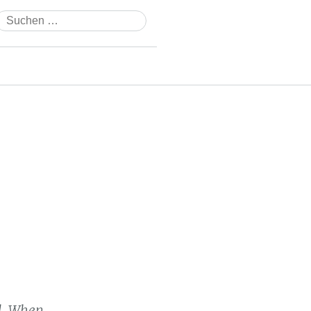
Suchen
nach:
d. When