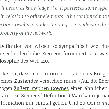
 it becomes knowledge (i.e. it possesses some type
d in relation to other elements). The combined nat
ctions results in understanding…i.e. understanding
property of the network.
e Definition von Wissen so sympathisch wie
Tho
sie gefunden habe. Siemens formuliert so etwas
losophie
des Web 2.0.
nke ich, dass man Information auch als Ereigni
eines Zustandes verstehen muss. (Auf die Ebe
zogen
äußert Stephen Downes
einen ähnlichen
ren zu Siemens‘ Definition.) Man kann jema
formation nur einmal geben. Und zu den
conne