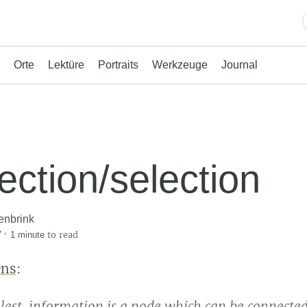
Orte
Lektüre
Portraits
Werkzeuge
Journal
ection/selection
enbrink
·
to read
7
1 minute
ens
:
plest, information is a node which can be connecte