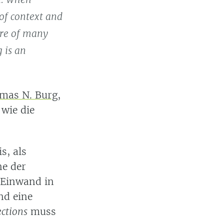
 of context and
ure of many
 is an
mas N. Burg
,
 wie die
s, als
ne der
 Einwand in
nd eine
ctions
muss