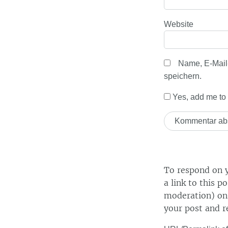
Website
Name, E-Mail
speichern.
Yes, add me to y
To respond on y
a link to this p
moderation) on 
your post and r