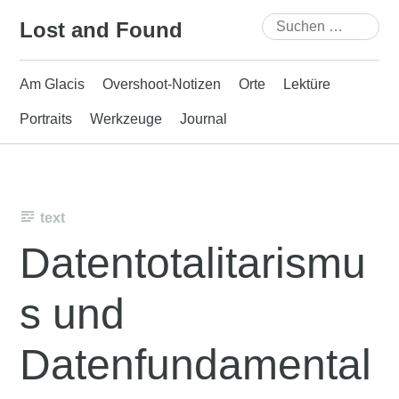
Skip
Suchen
Lost and Found
to
nach:
content
Am Glacis
Overshoot-Notizen
Orte
Lektüre
Portraits
Werkzeuge
Journal
text
Datentotalitarismu
s und
Datenfundamental