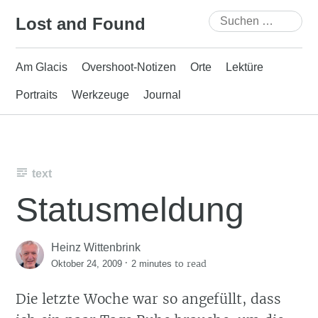
Skip
Suchen
Lost and Found
to
nach:
content
Am Glacis
Overshoot-Notizen
Orte
Lektüre
Portraits
Werkzeuge
Journal
text
Statusmeldung
Heinz Wittenbrink
·
to read
Oktober 24, 2009
2 minutes
Die letzte Woche war so angefüllt, dass