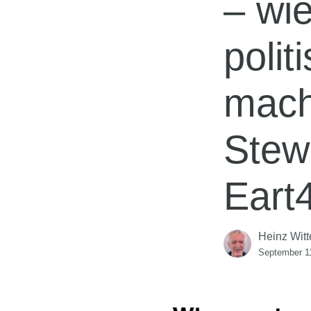
– wie
polit
mach
Stew
Eart4
Heinz Witt
September 1