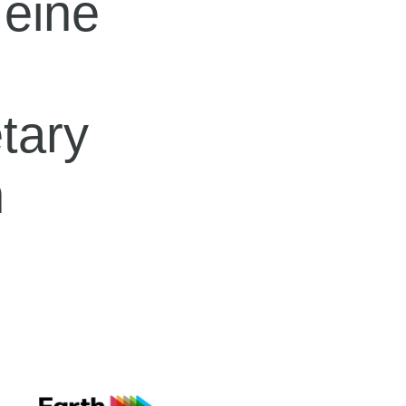
 eine
tary
n