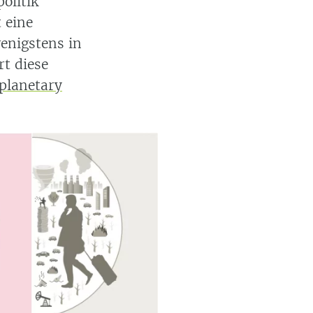
olitik
 eine
enigstens in
t diese
“planetary