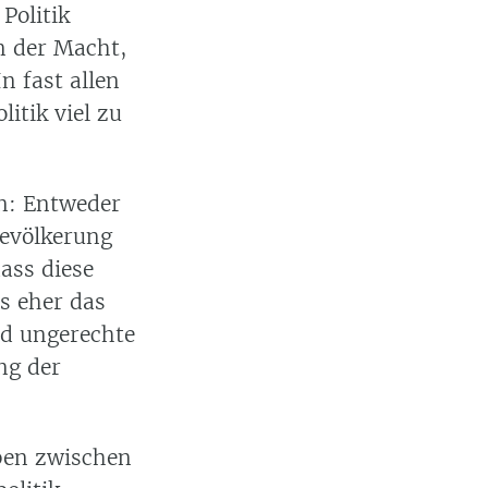
Politik
an der Macht,
n fast allen
itik viel zu
en: Entweder
Bevölkerung
dass diese
ss eher das
nd ungerechte
ng der
aben zwischen