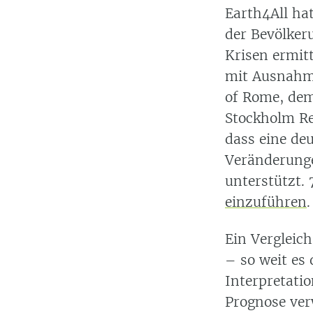
Earth4All ha
der Bevölker
Krisen ermitt
mit Ausnahme 
of Rome, dem
Stockholm Re
dass eine de
Veränderunge
unterstützt.
einzuführen
.
Ein Vergleic
– so weit es
Interpretatio
Prognose ver