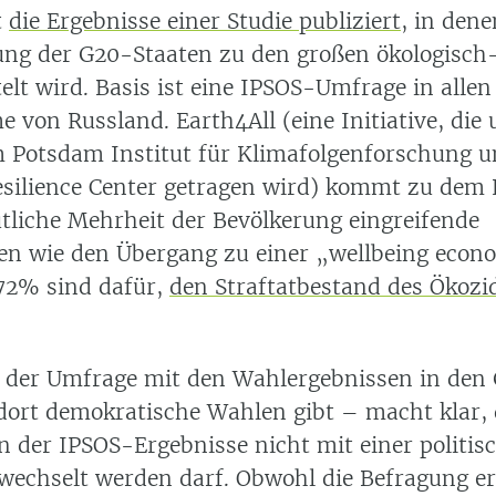
t
die Ergebnisse einer Studie publiziert
, in den
ung der G20-Staaten zu den großen ökologisch
elt wird. Basis ist eine IPSOS-Umfrage in alle
von Russland. Earth4All (eine Initiative, die 
 Potsdam Institut für Klimafolgenforschung 
silience Center getragen wird) kommt zu dem 
utliche Mehrheit der Bevölkerung eingreifende
n wie den Übergang zu einer „wellbeing eco
 72% sind dafür,
den Straftatbestand des Ökozi
h der Umfrage mit den Wahlergebnissen in den
 dort demokratische Wahlen gibt – macht klar, 
n der IPSOS-Ergebnisse nicht mit einer politis
wechselt werden darf. Obwohl die Befragung erg