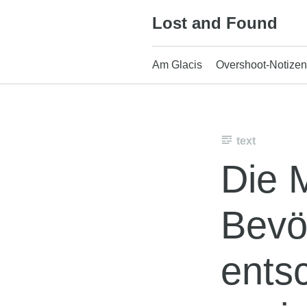
Skip
Lost and Found
to
content
Am Glacis
Overshoot-Notizen
text
Die 
Bevöl
entsc