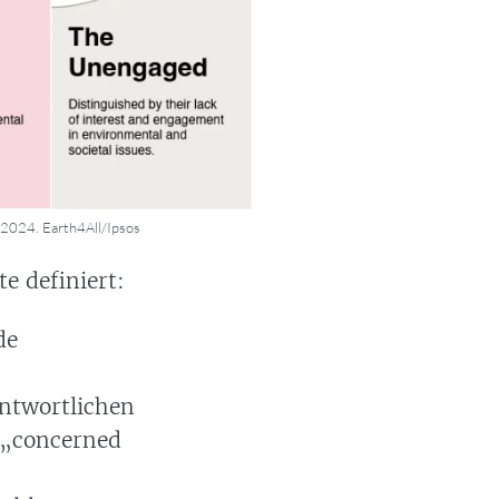
2024. Earth4All/Ipsos
e definiert:
de
antwortlichen
 („concerned