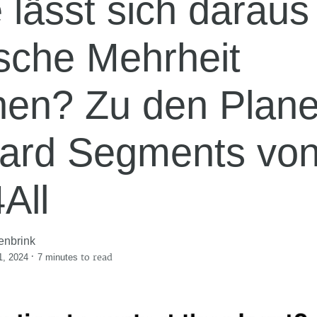
 lässt sich daraus
ische Mehrheit
en? Zu den Plane
ard Segments vo
All
enbrink
·
to read
1, 2024
7 minutes