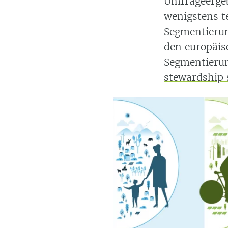
Umfrageergeb
wenigstens t
Segmentierun
den europäis
Segmentieru
stewardship