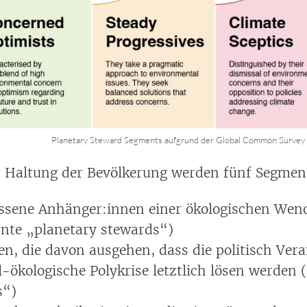
Planetary Steward Segments aufgrund der Global Common Survey 
 Haltung der Bevölkerung werden fünf Segment
ssene Anhänger:innen einer ökologischen Wen
nte „planetary stewards“)
en, die davon ausgehen, dass die politisch Ver
al-ökologische Polykrise letztlich lösen werden
s“)