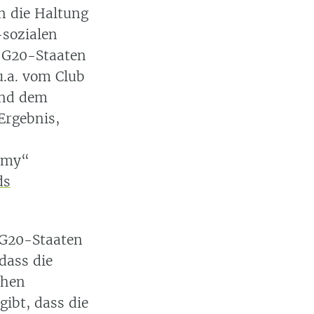
en die Haltung
-sozialen
n G20-Staaten
u.a. vom Club
und dem
Ergebnis,
nomy“
ds
 G20-Staaten
dass die
chen
ibt, dass die