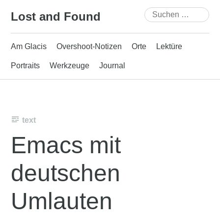
Skip
Suchen
Lost and Found
to
nach:
content
Am Glacis
Overshoot-Notizen
Orte
Lektüre
Portraits
Werkzeuge
Journal
text
Emacs mit
deutschen
Umlauten