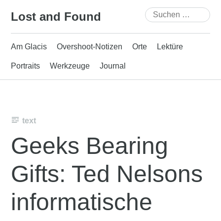
Skip
Suchen
Lost and Found
to
nach:
content
Am Glacis
Overshoot-Notizen
Orte
Lektüre
Portraits
Werkzeuge
Journal
text
Geeks Bearing
Gifts: Ted Nelsons
informatische