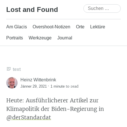
Skip
Suchen
Lost and Found
to
nach:
content
Am Glacis
Overshoot-Notizen
Orte
Lektüre
Portraits
Werkzeuge
Journal
text
Heinz Wittenbrink
·
to read
Jänner 29, 2021
1 minute
Heute: Ausführlicherer Artikel zur
Klimapolitik der Biden-Regierung in
@derStandardat