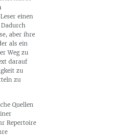
n
 Leser einen
. Dadurch
se, aber ihre
er als ein
der Weg zu
ext darauf
gkeit zu
teln zu
iche Quellen
einer
hr Repertoire
hre