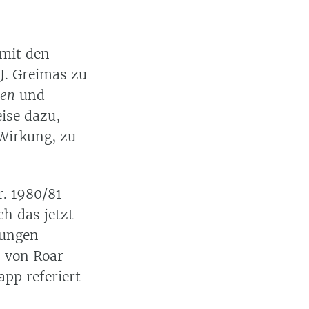
mit den
J. Greimas zu
ten
und
ise dazu,
 Wirkung, zu
r. 1980/81
ch das jetzt
dungen
z von Roar
pp referiert