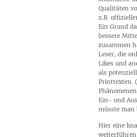
Qualitäten v
z.B. offiziel
Ein Grund da
bessere Mitt
zusammen hän
Leser, die on
Likes und an
als potenzie
Printtexten.
Phänomenen
Ein- und Aus
müsste man b
Hier eine kn
weiterführen