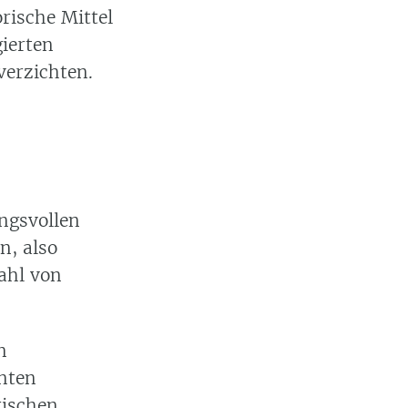
rische Mittel
gierten
verzichten.
ungsvollen
n, also
zahl von
n
nten
rischen