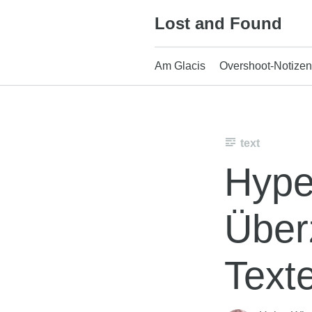
Skip
Lost and Found
to
content
Am Glacis
Overshoot-Notizen
text
Hype
Über
Text