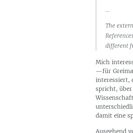
…
The extern
References
different 
Mich interess
—für Greimas
interessiert,
spricht, über
Wissenschaft
unterschiedl
damit eine sp
Ausgehend vo