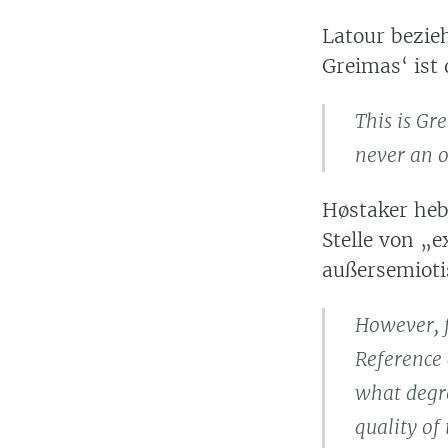
Latour bezieh
Greimas‘ ist
This is Gre
never an o
Høstaker heb
Stelle von „
außersemioti
However, f
Reference 
what degre
quality of 