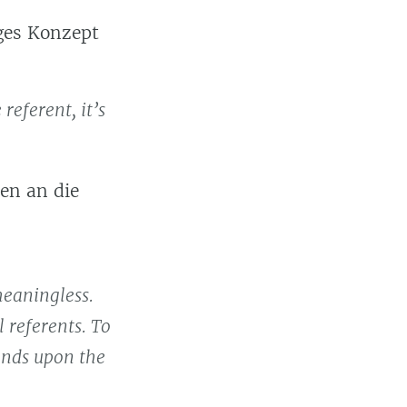
iges Konzept
 referent, it’s
en an die
meaningless.
 referents. To
ends upon the