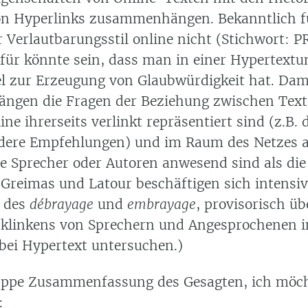
on Hyperlinks zusammenhängen. Bekanntlich f
ler Verlautbarungsstil online nicht (Stichwort: P
für könnte sein, dass man in einer Hypertext
el zur Erzeugung von Glaubwürdigkeit hat. Dam
gen die Fragen der Beziehung zwischen Text
line ihrerseits verlinkt repräsentiert sind (z.B. 
dere Empfehlungen) und im Raum des Netzes 
lle Sprecher oder Autoren anwesend sind als di
 (Greimas und Latour beschäftigen sich intensi
 des
débrayage
und
embrayage
, provisorisch üb
klinkens von Sprechern und Angesprochenen im
ei Hypertext untersuchen.)
appe Zusammenfassung des Gesagten, ich möch
: