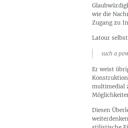
Glaubwürdigk
wie die Nach
Zugang zu In
Latour selbst
such a pow
Er weist übr
Konstruktion
multimedial z
Möglichkeiten
Diesen Überl
weiterdenken
stilistische