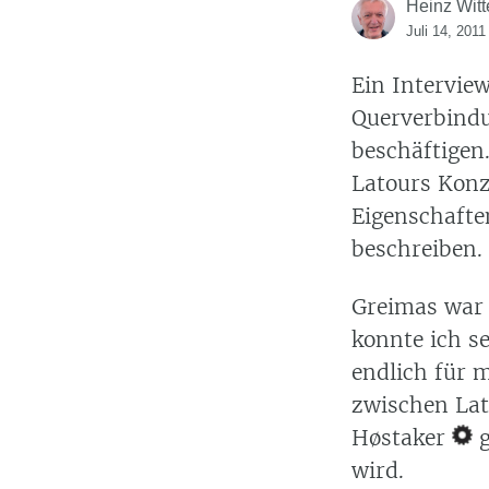
Heinz Witt
Juli 14, 2011
Ein Intervie
Querverbindu
beschäftigen
Latours Kon
Eigenschaft
beschreiben.
Greimas war 
konnte ich se
endlich für 
zwischen Lat
Høstaker
g
wird.