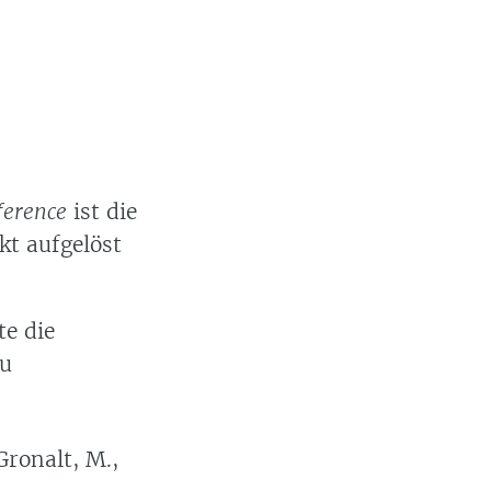
ference
ist die
kt aufgelöst
e die
zu
Gronalt, M.,