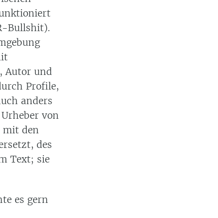
unktioniert
R-Bullshit).
umgebung
it
, Autor und
durch Profile,
auch anders
e Urheber von
v mit den
ersetzt, des
 Text; sie
te es gern