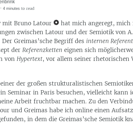
enbrink
·
to read
4 minutes
w mit Bruno Latour
hat mich angeregt, mich 
ngen zwischen Latour und der Semiotik von A.
. Der Greimas’sche Begriff des
internen Referen
zept der
Referenzketten
eignen sich möglicherwe
en von
Hypertext
, vor allem seiner rhetorischen
einer der großen strukturalistischen Semiotike
in Seminar in Paris besuchen, vielleicht kann i
meine Arbeit fruchtbar machen. Zu den Verbin
our und Greimas habe ich online einen Aufsat
efunden, in dem die Greimas’sche Semiotik kna