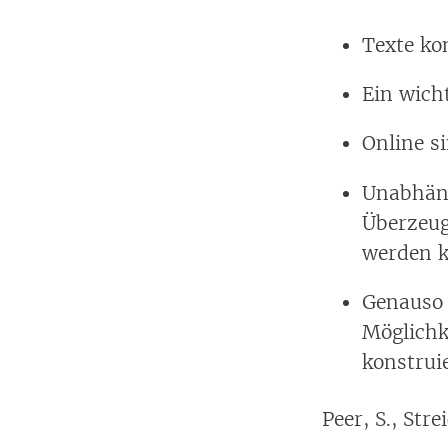
Texte ko
Ein wicht
Online si
Unabhäng
Überzeug
werden 
Genauso 
Möglichk
konstrui
Peer, S., Str