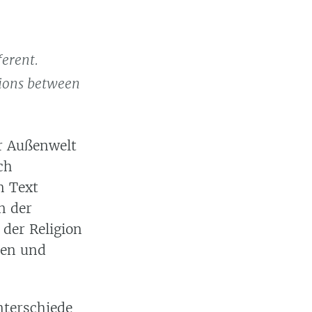
ferent.
ations between
er Außenwelt
ch
n Text
n der
der Religion
zen und
nterschiede