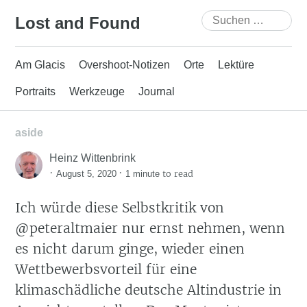
Skip
Suchen
Lost and Found
to
nach:
content
Am Glacis
Overshoot-Notizen
Orte
Lektüre
Portraits
Werkzeuge
Journal
aside
Heinz Wittenbrink
·
·
to read
August 5, 2020
1 minute
Ich würde diese Selbstkritik von
@peteraltmaier nur ernst nehmen, wenn
es nicht darum ginge, wieder einen
Wettbewerbsvorteil für eine
klimaschädliche deutsche Altindustrie in