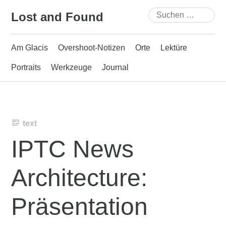
Skip
Suchen
Lost and Found
to
nach:
content
Am Glacis
Overshoot-Notizen
Orte
Lektüre
Portraits
Werkzeuge
Journal
text
IPTC News
Architecture:
Präsentation