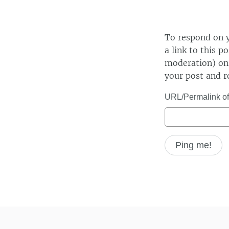
To respond on y
a link to this p
moderation) on 
your post and r
URL/Permalink of 