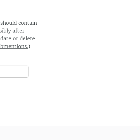
 should contain
ibly after
date or delete
ebmentions.
)