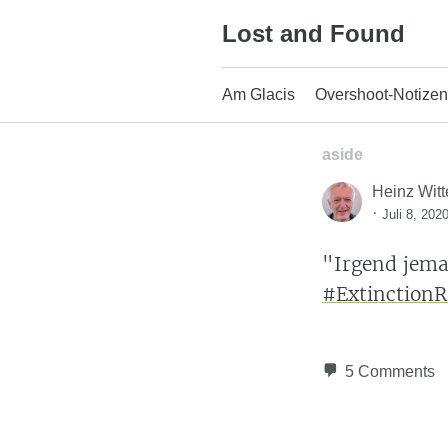
Skip
Lost and Found
to
content
Am Glacis
Overshoot-Notizen
aside
Heinz Witt
·
Juli 8, 202
"Irgend jema
#ExtinctionR
5 Comments