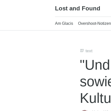
Skip
Lost and Found
to
content
Am Glacis
Overshoot-Notizen
text
"Und
sowi
Kultu