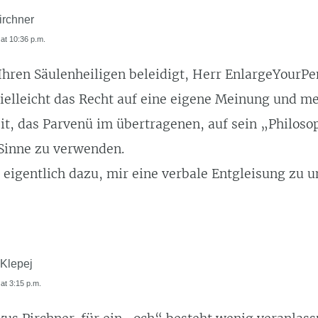
irchner
 at 10:36 p.m.
 Ihren Säulenheiligen beleidigt, Herr EnlargeYourP
ielleicht das Recht auf eine eigene Meinung und m
it, das Parvenü im übertragenen, auf sein „Philoso
Sinne zu verwenden.
 eigentlich dazu, mir eine verbale Entgleisung zu u
 Klepej
 at 3:15 p.m.