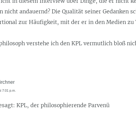
cht in diesem Interview über Dinge, die er nicht k
n nicht andauernd? Die Qualität seiner Gedanken sc
rtional zur Häufigkeit, mit der er in den Medien z
philosoph verstehe ich den KPL vermutlich bloß nic
irchner
at 7:01 p.m.
esagt: KPL, der philosophierende Parvenü