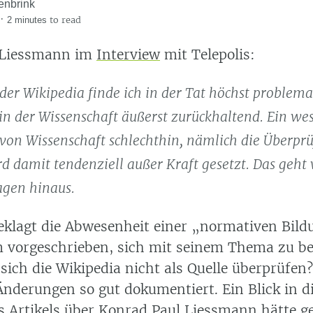
enbrink
·
to read
2 minutes
 Liessmann im
Interview
mit Telepolis:
 der Wikipedia finde ich in der Tat höchst problemat
in der Wissenschaft äußerst zurückhaltend. Ein wes
von Wissenschaft schlechthin, nämlich die Überprü
rd damit tendenziell außer Kraft gesetzt. Das geht
agen hinaus.
klagt die Abwesenheit einer
normativen Bild
m vorgeschrieben, sich mit seinem Thema zu be
sich die Wikipedia nicht als Quelle überprüfen
Änderungen so gut dokumentiert. Ein Blick in d
s Artikels über Konrad Paul Liessmann
hätte g