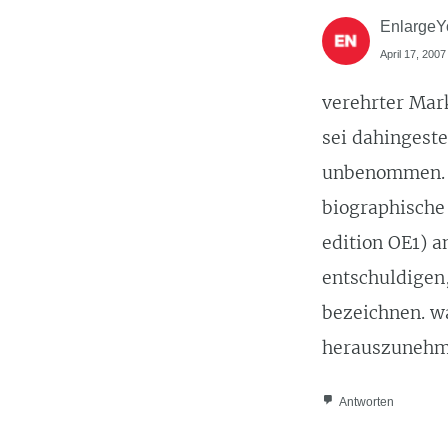
EnlargeY
April 17, 2007
verehrter Mark
sei dahingeste
unbenommen. –
biographische 
edition OE1) a
entschuldigen,
bezeichnen. wa
herauszuneh
Antworten