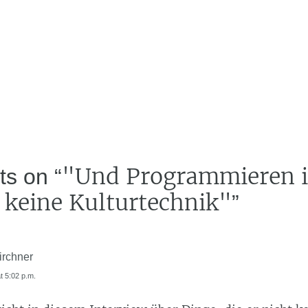
"Und Programmieren i
ts on “
 keine Kulturtechnik"
”
irchner
at 5:02 p.m.