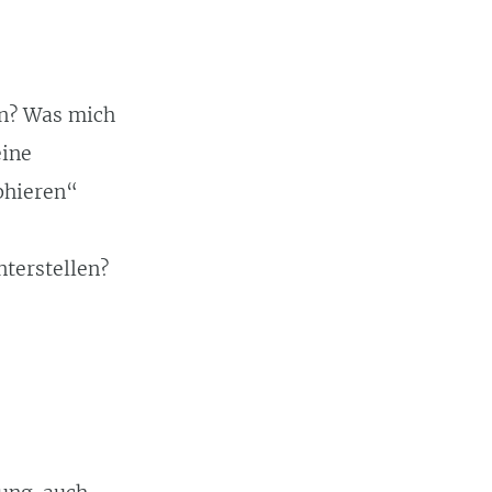
en? Was mich
eine
phieren“
nterstellen?