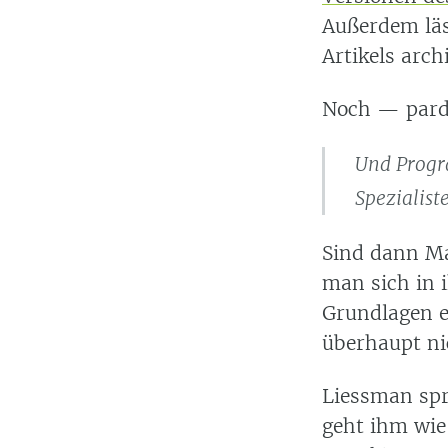
Außerdem läs
Artikels arch
Noch — pardo
Und Progra
Spezialist
Sind dann Ma
man sich in i
Grundlagen e
überhaupt nic
Liessman spri
geht ihm wie