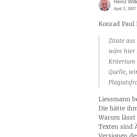
Heinz Witt
April 3, 2007
Konrad Paul
Zitate aus
wäre hier 
Kriterium 
Quelle, wi
Plagiatsfr
Liessmann be
Die hätte ih
Warum lässt 
Texten sind 
Versionen de