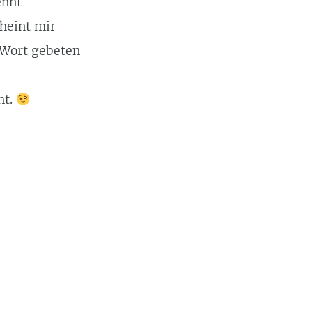
ennt
heint mir
u Wort gebeten
ht.