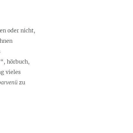
en oder nicht,
ihnen
s
I“, hörbuch,
g vieles
parvenü
zu