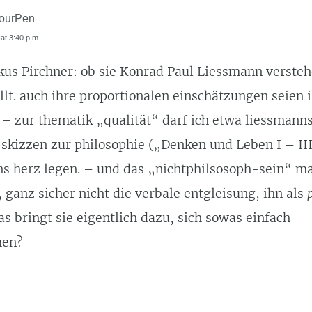
ourPen
 at 3:40 p.m.
us Pirchner: ob sie Konrad Paul Liessmann versteh
llt. auch ihre proportionalen einschätzungen seien 
 zur thematik „qualität“ darf ich etwa liessmann
skizzen zur philosophie („Denken und Leben I – II
ns herz legen. – und das „nichtphilsosoph-sein“ ma
 ganz sicher nicht die verbale entgleisung, ihn als
s bringt sie eigentlich dazu, sich sowas einfach
men?