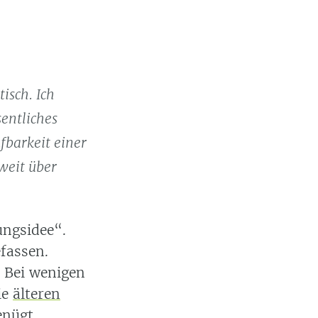
isch. Ich
entliches
fbarkeit einer
 weit über
ungsidee
.
fassen.
? Bei wenigen
ie
älteren
enügt.