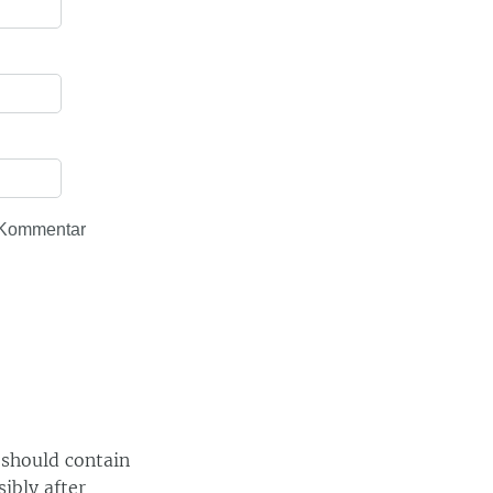
 Kommentar
 should contain
ibly after