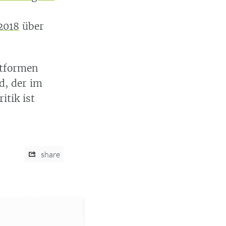
2018
über
ttformen
d, der im
tik ist
share