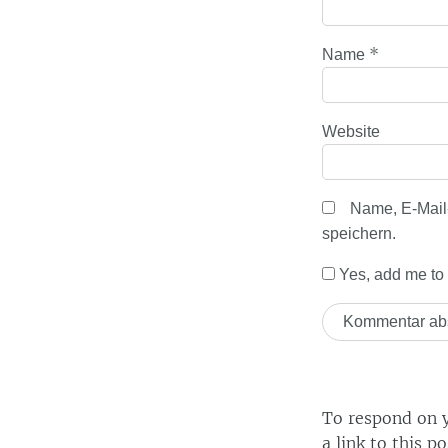
*
Name
Website
Name, E-Mail
speichern.
Yes, add me to y
To respond on y
a link to this p