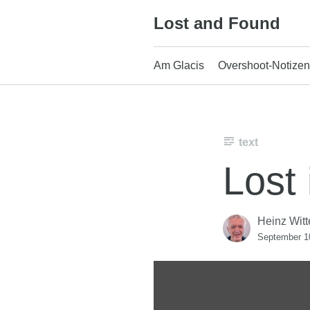
Skip
Lost and Found
to
content
Am Glacis
Overshoot-Notizen
text
Lost
Heinz Witt
September 1
Display
"Lost
in
the