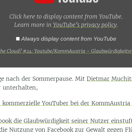
Click here to display content from YouTube.
Learn more in
YouTube’s privacy policy
.
Always display content from YouTube
 the Cloud? #24: Youtube/KommAustria – Glaubwürdigkeits
lge nach der Sommerpause. Mit
Dietmar Muchit
 unterhalten,
h kommerzielle YouTuber bei der KommAustria
book die Glaubwürdigkeit seiner Nutzer einstuf
die Nutzung von Facebook zur Gewalt gegen Flü