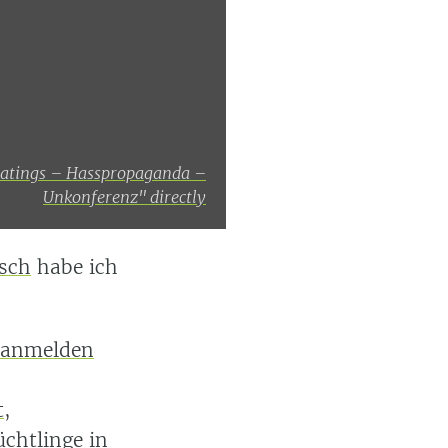
ratings – Hasspropaganda –
Unkonferenz" directly
sch
habe ich
 anmelden
t
,
chtlinge in