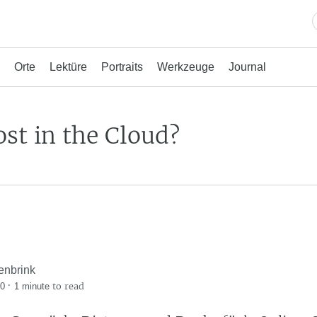
Orte
Lektüre
Portraits
Werkzeuge
Journal
ost in the Cloud?
enbrink
·
to read
20
1 minute