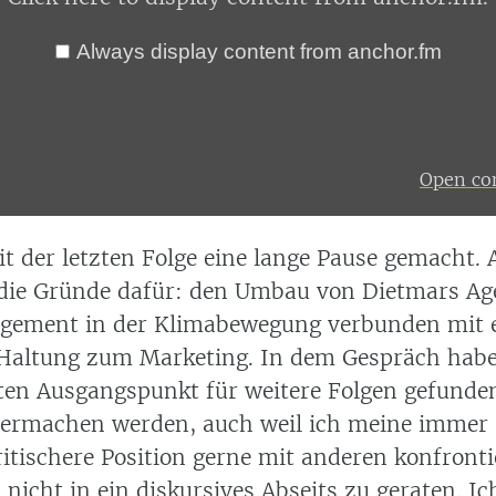
Always display content from anchor.fm
Open con
it der letzten Folge eine lange Pause gemacht
 die Gründe dafür: den Umbau von Dietmars Ag
agement in der Klimabewegung verbunden mit 
 Haltung zum Marketing. In dem Gespräch habe
uten Ausgangspunkt für weitere Folgen gefunden
termachen werden, auch weil ich meine immer
tischere Position gerne mit anderen konfronti
icht in ein diskursives Abseits zu geraten. Ic