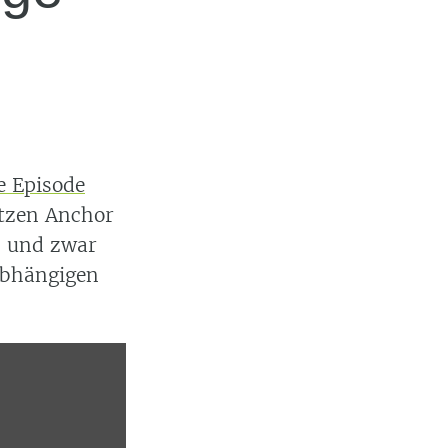
e Episode
tzen Anchor
, und zwar
abhängigen