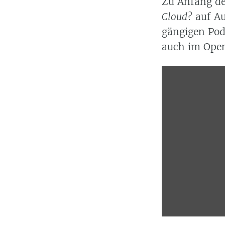
Zu Anfang de
Cloud?
auf Au
gängigen Pod
auch im Open
Display
content
from
anchor.fm