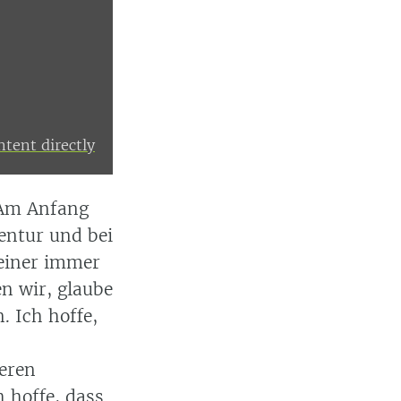
tent directly
. Am Anfang
entur und bei
einer immer
n wir, glaube
. Ich hoffe,
eren
h hoffe, dass