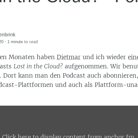
enbrink
·
to read
20
1 minute
ren Monaten haben
Dietmar
und ich wieder
ein
casts
Lost in the Cloud?
aufgenommen. Wir benu
m. Dort kann man den Podcast auch abonnieren
odcast-Plattformen und auch als Plattform-un
Click here to display content from anchor.fm.