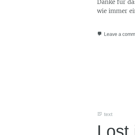
Danke für da
wie immer ei
Leave a comm
text
Lost