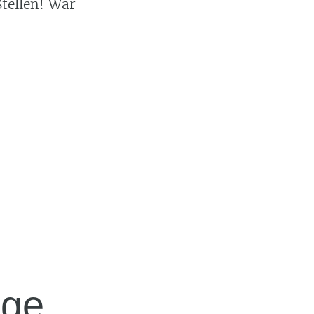
Stellen! War
lge