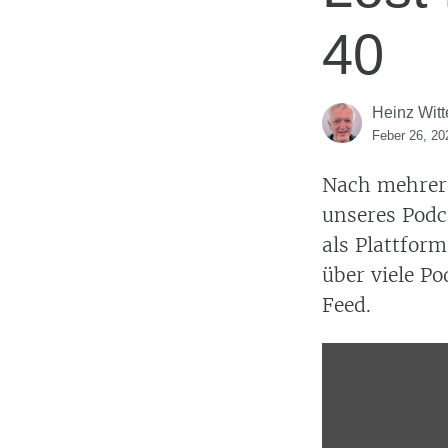
40
Heinz Witt
Feber 26, 20
Nach mehre
unseres Pod
als Plattfor
über viele P
Feed.
Display
content
from
anchor.fm