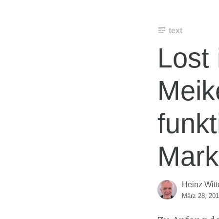
text
Lost 
Meik
funkt
Mark
Heinz Witt
März 28, 20