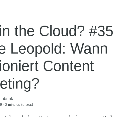
in the Cloud? #35
e Leopold: Wann
ioniert Content
eting?
enbrink
·
to read
19
2 minutes