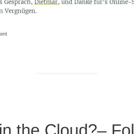
s Gespräch,
Dietmar
, und Danke für’s Online-
n Vergnügen.
ent
 in the Cloud?– Fo