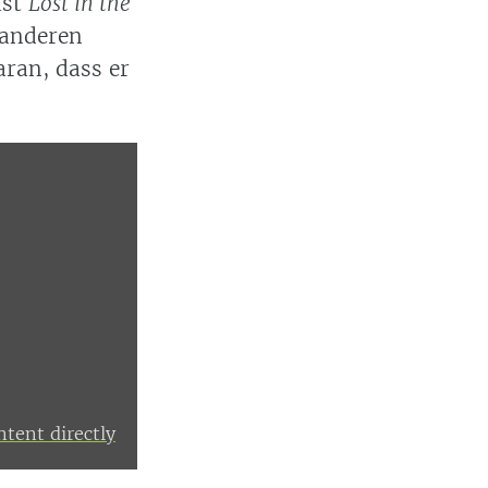
ast
Lost in the
 anderen
aran, dass er
tent directly