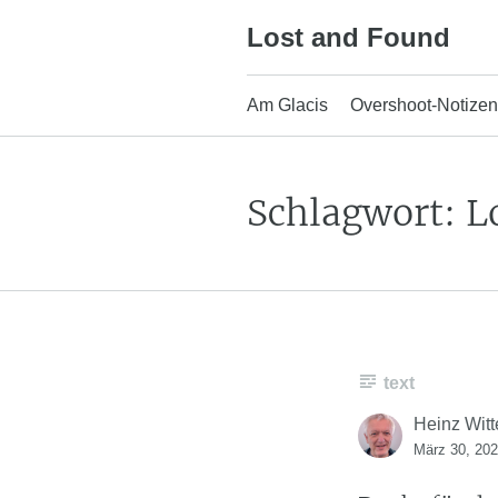
Skip
Lost and Found
to
content
Am Glacis
Overshoot-Notizen
Schlagwort:
L
text
Heinz Witt
März 30, 20