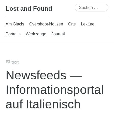
Skip
Suchen
Lost and Found
to
nach:
content
Am Glacis
Overshoot-Notizen
Orte
Lektüre
Portraits
Werkzeuge
Journal
text
Newsfeeds —
Informationsportal
auf Italienisch