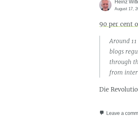
Heinz Witt
August 17, 2
90 per cent o
Around 11 
blogs regu
through th
from inter
Die Revolutio
Leave a comm