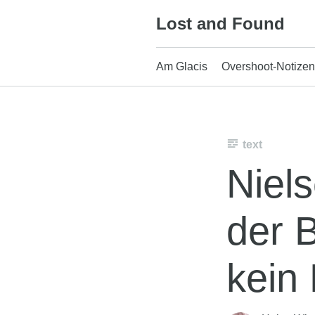
Skip
Lost and Found
to
content
Am Glacis
Overshoot-Notizen
text
Niel
der 
kein