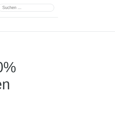
Suchen
nach:
90%
en