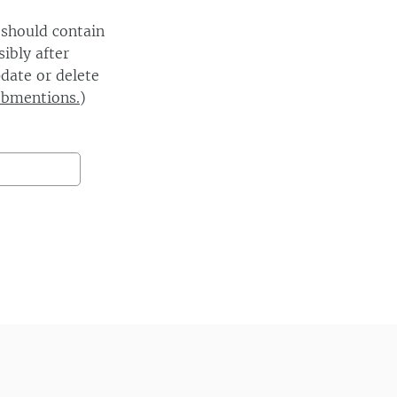
 should contain
ibly after
date or delete
ebmentions.
)