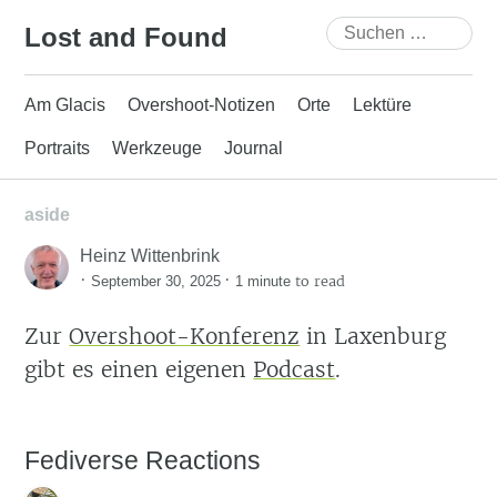
Skip
Suchen
Lost and Found
to
nach:
content
Am Glacis
Overshoot-Notizen
Orte
Lektüre
Portraits
Werkzeuge
Journal
aside
Heinz Wittenbrink
·
·
to read
September 30, 2025
1 minute
Zur
Overshoot-Konferenz
in Laxenburg
gibt es einen eigenen
Podcast
.
Fediverse Reactions