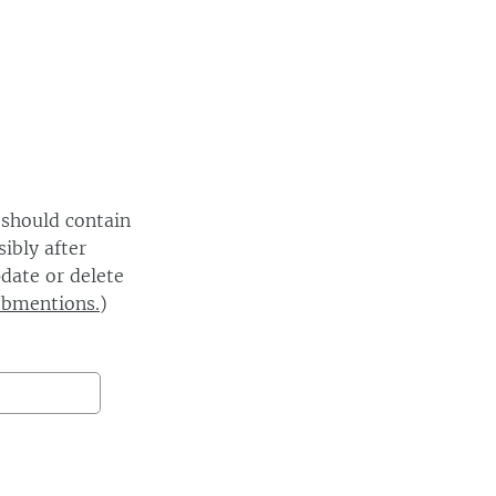
 should contain
ibly after
date or delete
ebmentions.
)