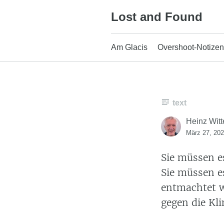
Skip
Lost and Found
to
content
Am Glacis
Overshoot-Notizen
text
Heinz Witt
März 27, 20
Sie müssen e
Sie müssen e
entmachtet w
gegen die Kl