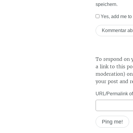
speichern.
Yes, add me to y
To respond on y
a link to this p
moderation) on 
your post and r
URL/Permalink of 