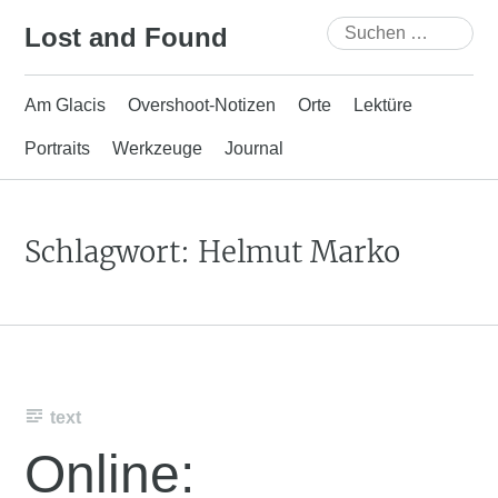
Skip
Suchen
Lost and Found
to
nach:
content
Am Glacis
Overshoot-Notizen
Orte
Lektüre
Portraits
Werkzeuge
Journal
Schlagwort:
Helmut Marko
text
Online: