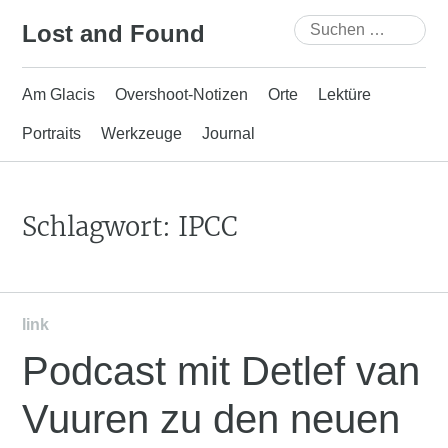
Skip
Suchen
Lost and Found
to
nach:
content
Am Glacis
Overshoot-Notizen
Orte
Lektüre
Portraits
Werkzeuge
Journal
Schlagwort:
IPCC
link
Podcast mit Detlef van
Vuuren zu den neuen