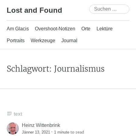
Skip
Suchen
Lost and Found
to
nach:
content
Am Glacis
Overshoot-Notizen
Orte
Lektüre
Portraits
Werkzeuge
Journal
Schlagwort:
Journalismus
text
Heinz Wittenbrink
·
to read
Jänner 13, 2021
1 minute