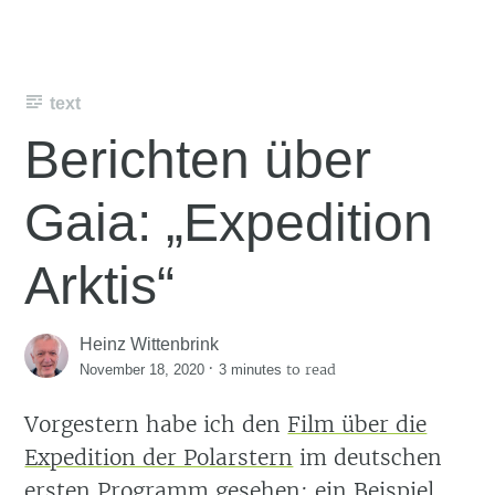
text
Berichten über
Gaia: „Expedition
Arktis“
Heinz Wittenbrink
·
to read
November 18, 2020
3 minutes
Vorgestern habe ich den
Film über die
Expedition der Polarstern
im deutschen
ersten Programm gesehen: ein Beispiel