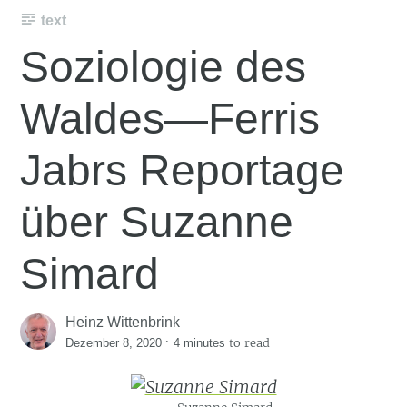
text
Soziologie des
Waldes—Ferris
Jabrs Reportage
über Suzanne
Simard
Heinz Wittenbrink
·
to read
Dezember 8, 2020
4 minutes