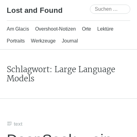
Skip
Suchen
Lost and Found
to
nach:
content
Am Glacis
Overshoot-Notizen
Orte
Lektüre
Portraits
Werkzeuge
Journal
Schlagwort:
Large Language
Models
text