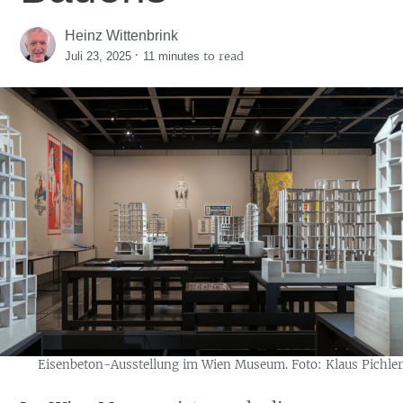
Heinz Wittenbrink
·
to read
Juli 23, 2025
11 minutes
Eisenbeton-Ausstellung im Wien Museum. Foto: Klaus Pichler