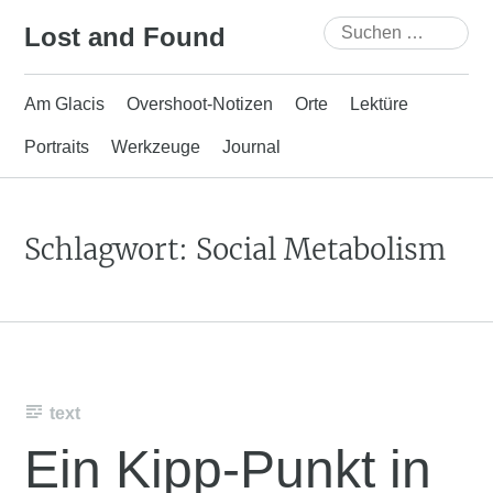
Skip
Suchen
Lost and Found
to
nach:
content
Am Glacis
Overshoot-Notizen
Orte
Lektüre
Portraits
Werkzeuge
Journal
Schlagwort:
Social Metabolism
text
Ein Kipp-Punkt in