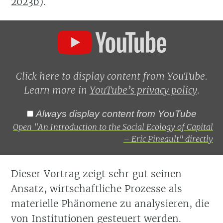
2023b
)
.
Display
"An
Introduction
to
the
Social
Click here to display content from YouTube.
Ecology
Learn more in
YouTube’s privacy policy
.
of
Capital
–
Always display content from YouTube
Eric
Open "An Introduction to the Social Ecology of Capital
Pineault"
from
– Eric Pineault" directly
YouTube
Dieser Vortrag zeigt sehr gut seinen
Ansatz, wirtschaftliche Prozesse als
materielle Phänomene zu analysieren, die
von Institutionen gesteuert werden.