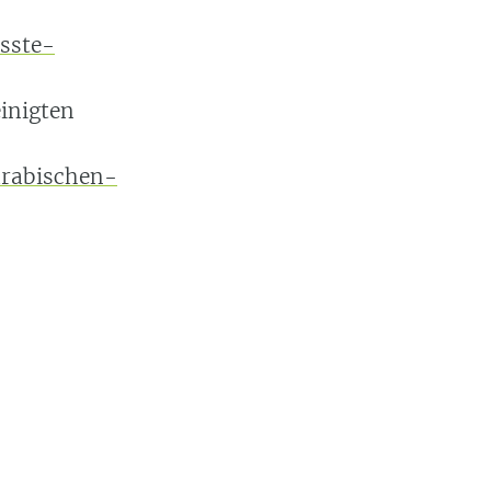
sste-
inigten
arabischen-