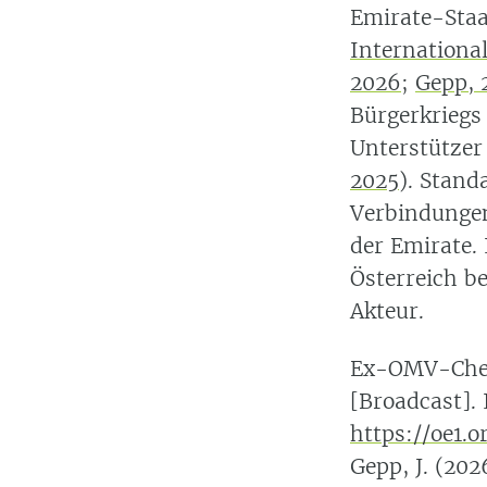
Emirate-Sta
Internationa
2026
;
Gepp, 
Bürgerkriegs
Unterstützer
2025
)
. Stand
Verbindungen
der Emirate. 
Österreich be
Akteur.
Ex-OMV-Chef-
[Broadcast].
https://oe1.
Gepp, J. (202