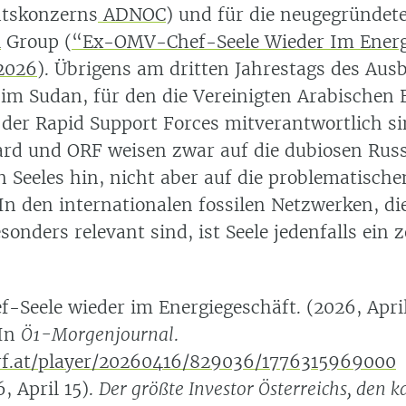
atskonzerns
ADNOC
) und für die neugegründet
l
Group
(
“Ex-OMV-Chef-Seele Wieder Im Energ
2026
)
. Übrigens am dritten Jahrestags des Aus
 im Sudan, für den die Vereinigten Arabischen 
 der Rapid Support Forces mitverantwortlich s
ard und ORF weisen zwar auf die dubiosen Rus
 Seeles hin, nicht aber auf die problematische
In den internationalen fossilen Netzwerken, di
sonders relevant sind, ist Seele jedenfalls ein z
Seele wieder im Energiegeschäft. (2026, April
 In
Ö1-Morgenjournal
.
orf.at/player/20260416/829036/1776315969000
6, April 15).
Der größte Investor Österreichs, den