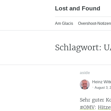
Skip
Lost and Found
to
content
Am Glacis
Overshoot-Notizen
Schlagwort:
U
aside
Heinz Witt
·
August 3, 
Sehr guter K
#OMV
:
Hitze