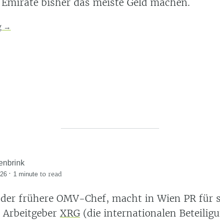
Emirate bisher das meiste Geld machen.
g
→
enbrink
·
to read
026
1 minute
, der frühere OMV-Chef, macht in Wien PR für s
 Arbeitgeber
XRG
(die internationalen Beteilig