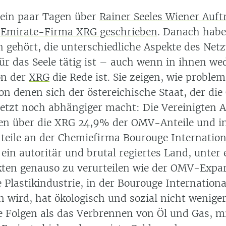
 ein paar Tagen über
Rainer Seeles Wiener Auftr
 Emirate-Firma XRG geschrieben
. Danach habe
n gehört, die unterschiedliche Aspekte des Net
ür das Seele tätig ist – auch wenn in ihnen we
n der
XRG
die Rede ist. Sie zeigen, wie problem
on denen sich der östereichische Staat, der di
 jetzt noch abhängiger macht: Die Vereinigten 
en über die XRG 24,9% der OMV-Anteile und in
nteile an der Chemiefirma
Bourouge Internation
ein autoritär und brutal regiertes Land, unter
ten genauso zu verurteilen wie der OMV-Expa
 Plastikindustrie, in der Bourouge International
n wird, hat ökologisch und sozial nicht wenige
e Folgen als das Verbrennen von Öl und Gas, m