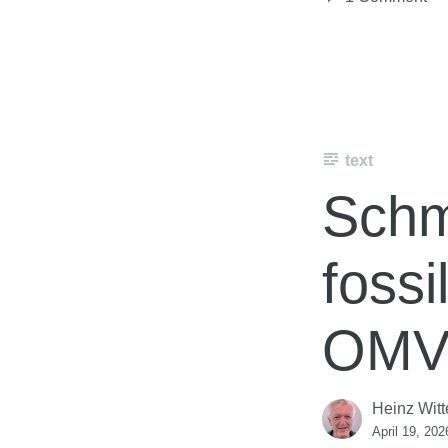
text
Schm
fossi
OMV
Heinz Witt
April 19, 202