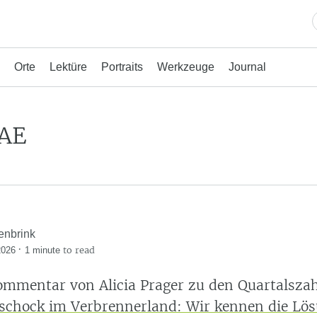
Orte
Lektüre
Portraits
Werkzeuge
Journal
AE
enbrink
·
to read
2026
1 minute
ommentar von Alicia Prager zu den Quartalszah
schock im Verbrennerland: Wir kennen die Lö