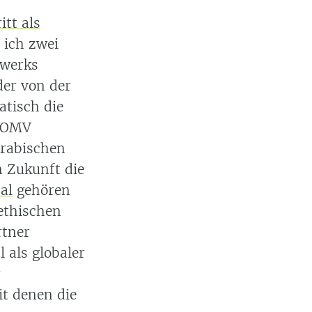
itt als
 ich zwei
zwerks
der von der
atisch die
e OMV
Arabischen
 Zukunft die
al
gehören
 ethischen
rtner
 als globaler
r
it denen die