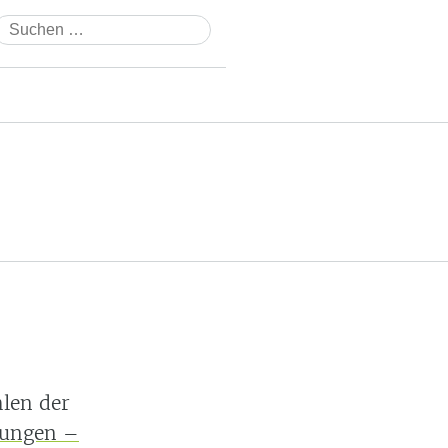
Suchen
nach:
len der
sungen –