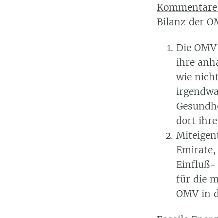
Kommentare 
Bilanz der O
Die OMV 
ihre anha
wie nich
irgendwa
Gesundh
dort ihr
Miteigen
Emirate, 
Einfluß-
für die 
OMV in d