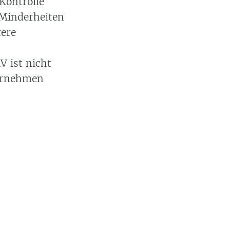
 Kontrolle
n Minderheiten
tere
V ist nicht
ternehmen