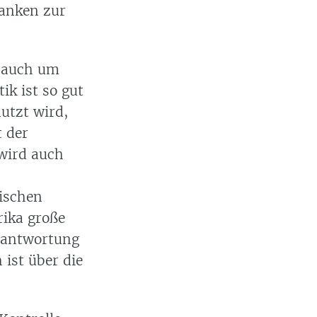
danken zur
– auch um
ik ist so gut
utzt wird,
 der
wird auch
ischen
rika große
erantwortung
 ist über die