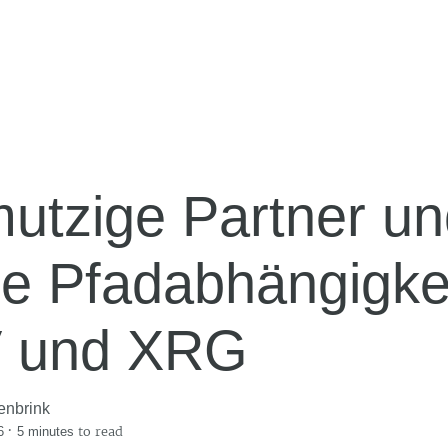
utzige Partner un
le Pfadabhängigkei
 und XRG
enbrink
·
to read
6
5 minutes