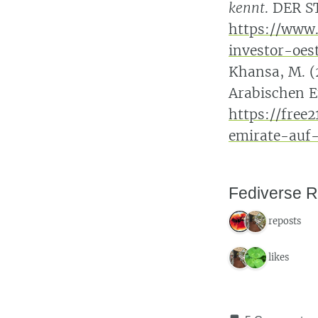
kennt
. DER 
https://www.
investor-oe
Khansa, M. (
Arabischen E
https://free
emirate-auf-
Fediverse R
2 reposts
2 likes