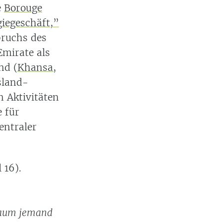
e
Borouge
iegeschäft,”
bruchs des
Emirate als
ind
(
Khansa,
sland-
n Aktivitäten
e für
entraler
 16).
 kaum jemand