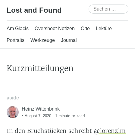
Skip
Suchen
Lost and Found
to
nach:
content
Am Glacis
Overshoot-Notizen
Orte
Lektüre
Portraits
Werkzeuge
Journal
Kurzmitteilungen
aside
Heinz Wittenbrink
·
·
to read
August 7, 2020
1 minute
In den Bruchstücken schreibt
@lorenzlm