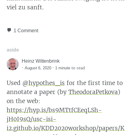
viel zu sanft.
1 Comment
aside
Heinz Wittenbrink
·
·
to read
August 6, 2020
1 minute
Used
@hypothes_is
for the first time to
annotate a paper (by
TheodoraPetkova
)
on the web:
https://hyp.is/bs9MTtfCEeqLSh-
jH0I9sQ/usc-isi-
i2.github.io/KDD2020workshop/papers/K