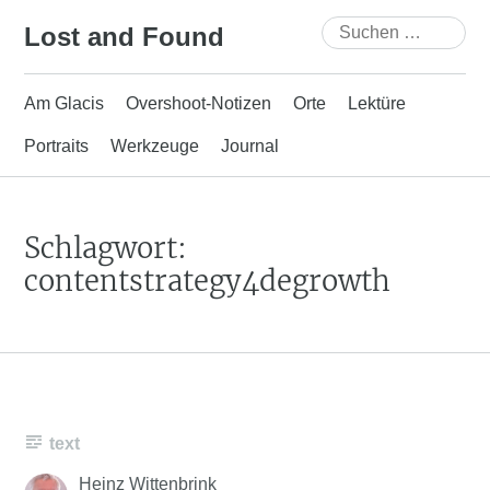
Skip
Suchen
Lost and Found
to
nach:
content
Am Glacis
Overshoot-Notizen
Orte
Lektüre
Portraits
Werkzeuge
Journal
Schlagwort:
contentstrategy4degrowth
text
Heinz Wittenbrink