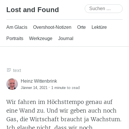
Skip
Suchen
Lost and Found
to
nach:
content
Am Glacis
Overshoot-Notizen
Orte
Lektüre
Portraits
Werkzeuge
Journal
text
Heinz Wittenbrink
·
to read
Jänner 14, 2021
1 minute
Wir fahren im Höchsttempo genau auf
eine Wand zu. Und wir geben auch noch
Gas, die Wirtschaft braucht ja Wachstum.
Ich glaube nicht, dass wir noch