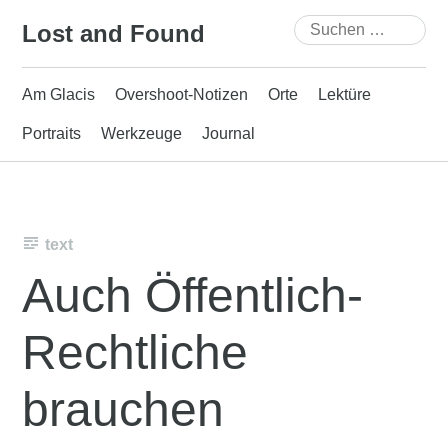
Skip
Suchen
Lost and Found
to
nach:
content
Am Glacis
Overshoot-Notizen
Orte
Lektüre
Portraits
Werkzeuge
Journal
text
Auch Öffentlich-
Rechtliche
brauchen