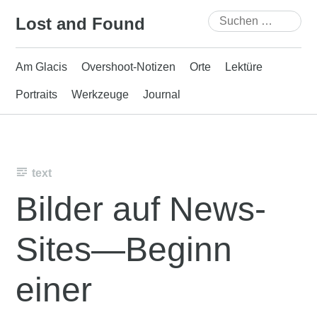
Skip
Suchen
Lost and Found
to
nach:
content
Am Glacis
Overshoot-Notizen
Orte
Lektüre
Portraits
Werkzeuge
Journal
text
Bilder auf News-
Sites—Beginn
einer