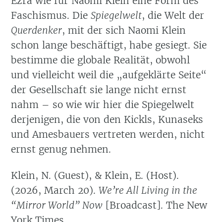
Ezra wie für Naomi Klein eine Form des
Faschismus. Die
Spiegelwelt
, die Welt der
Querdenker
, mit der sich Naomi Klein
schon lange beschäftigt, habe gesiegt. Sie
bestimme die globale Realität, obwohl
und vielleicht weil die „aufgeklärte Seite“
der Gesellschaft sie lange nicht ernst
nahm – so wie wir hier die Spiegelwelt
derjenigen, die von den Kickls, Kunaseks
und Amesbauers vertreten werden, nicht
ernst genug nehmen.
Klein, N. (Guest), & Klein, E. (Host).
(2026, March 20).
We’re All Living in the
“Mirror World”
Now
[Broadcast]. The New
York Times.