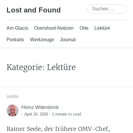
Skip
Suchen
Lost and Found
to
nach:
content
Am Glacis
Overshoot-Notizen
Orte
Lektüre
Portraits
Werkzeuge
Journal
Kategorie:
Lektüre
aside
Heinz Wittenbrink
·
·
to read
April 16, 2026
1 minute
Rainer Seele, der frühere OMV-Chef,