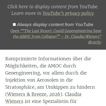
Could
Geoengineering
Click here to display content from YouTube.
Save
Learn more in
YouTube’s privacy policy
.
the
AMOC
from
Always display content from YouTube
Collapse?"
Open "“The Last Resort: Could Geoengineering Save
–
Dr.
the AMOC from Collapse?“ – Dr. Claudia Wieners"
Claudia
directly
Wieners"
from
YouTube
Komprimierte Informationen über die
Möglichkeiten, die AMOC durch
Geoengineering, vor allem durch die
Injektion von Aerosolen in die
Stratosphäre, am Umkippen zu hindern
(
Wieners & Breeze, 2026
)
.
Claudia
Wieners
ist eine Spezialistin für