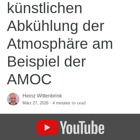
künstlichen
Abkühlung der
Atmosphäre am
Beispiel der
AMOC
Heinz Wittenbrink
·
to read
März 27, 2026
4 minutes
Display
""The
Last
Resort: