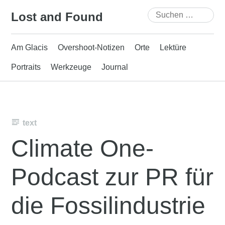
Skip
Suchen
Lost and Found
to
nach:
content
Am Glacis
Overshoot-Notizen
Orte
Lektüre
Portraits
Werkzeuge
Journal
text
Climate One-
Podcast zur PR für
die Fossilindustrie