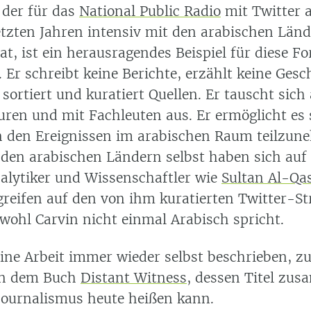
 der für das
National Public Radio
mit Twitter a
letzten Jahren intensiv mit den arabischen Län
at, ist ein herausragendes Beispiel für diese F
Er schreibt keine Berichte, erzählt keine Gesc
, sortiert und kuratiert Quellen. Er tauscht sich
uren und mit Fachleuten aus. Er ermöglicht es 
n den Ereignissen im arabischen Raum teilzun
n den arabischen Ländern selbst haben sich auf
nalytiker und Wissenschaftler wie
Sultan Al-Qa
reifen auf den von ihm kuratierten Twitter-S
bwohl Carvin nicht einmal Arabisch spricht.
ine Arbeit immer wieder selbst beschrieben, zu
 in dem Buch
Distant Witness
, dessen Titel zu
journalismus heute heißen kann.