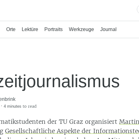
Orte
Lektüre
Portraits
Werkzeuge
Journal
zeitjournalismus
enbrink
·
to read
4 minutes
rmatikstudenten der TU Graz organisiert
Martin
ng
Gesellschaftliche Aspekte der Informationste