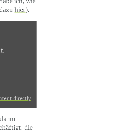
habe ich, wie
 dazu
hier
).
t.
tent directly
als im
häftigt, die