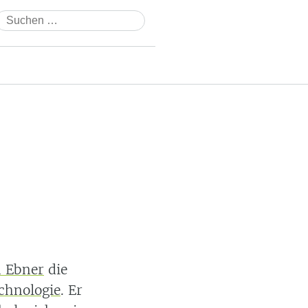
Suchen
nach:
 Ebner
die
chnologie
. Er