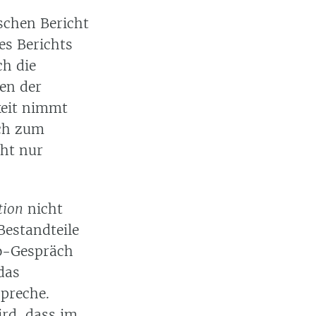
schen Bericht
es Berichts
ch die
nen der
keit nimmt
ich zum
cht nur
tion
nicht
Bestandteile
eo-Gespräch
das
spreche.
ird, dass im