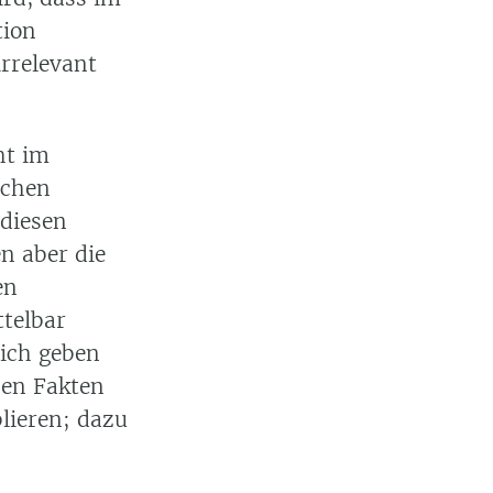
tion
irrelevant
ht im
lchen
 diesen
n aber die
en
ttelbar
lich geben
hen Fakten
lieren; dazu