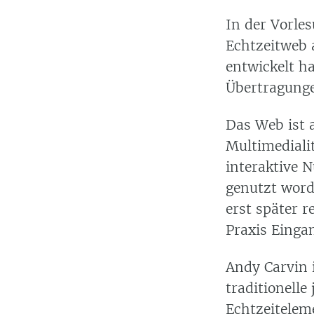
In der Vorle
Echtzeitweb 
entwickelt h
Übertragunge
Das Web ist 
Multimediali
interaktive 
genutzt word
erst später r
Praxis Eingan
Andy Carvin i
traditionelle
Echtzeitelem