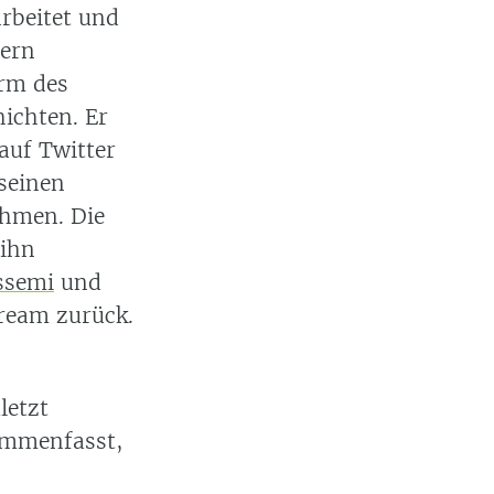
rbeitet und
dern
orm des
hichten. Er
 auf Twitter
seinen
ehmen. Die
 ihn
ssemi
und
tream zurück.
letzt
sammenfasst,