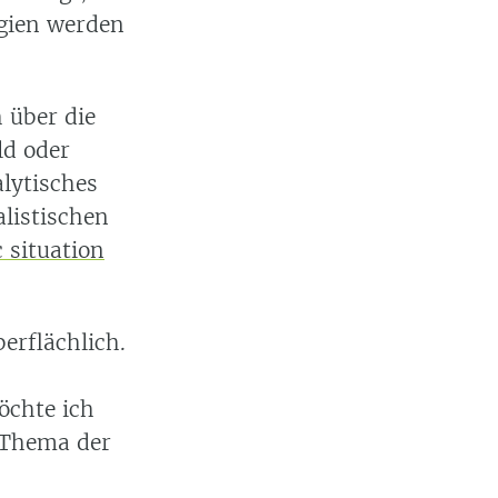
gien werden
 über die
ld oder
alytisches
alistischen
 situation
erflächlich.
öchte ich
s Thema der