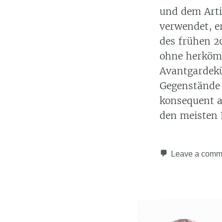
und dem Artik
verwendet, e
des frühen 2
ohne herkömm
Avantgardekü
Gegenstände 
konsequent a
den meisten 
Leave a comm