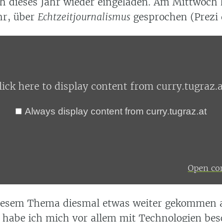
h dieses Jahr wieder eingeladen. Am Mittwoch 
hr, über
Echtzeitjournalismus
gesprochen (Prezi
lick here to display content from curry.tugraz.a
Always display content from curry.tugraz.at
Open con
diesem Thema diesmal etwas weiter gekommen 
 habe ich mich vor allem mit Technologien besc