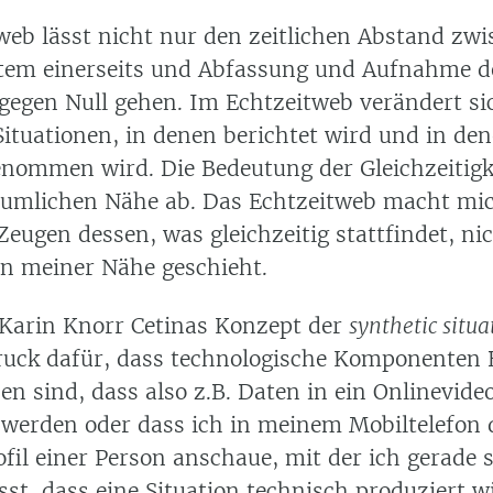
web lässt nicht nur den zeitlichen Abstand zwi
tem einerseits und Abfassung und Aufnahme d
 gegen Null gehen. Im Echtzeitweb verändert si
Situationen, in denen berichtet wird und in de
enommen wird. Die Bedeutung der Gleichzeitig
räumlichen Nähe ab. Das Echtzeitweb macht m
Zeugen dessen, was gleichzeitig stattfindet, ni
in meiner Nähe geschieht.
 Karin Knorr Cetinas Konzept der
synthetic situa
ruck dafür, dass technologische Komponenten 
en sind, dass also z.B. Daten in ein Onlinevid
 werden oder dass ich in meinem Mobiltelefon 
fil einer Person anschaue, mit der ich gerade 
sst, dass eine Situation technisch produziert w