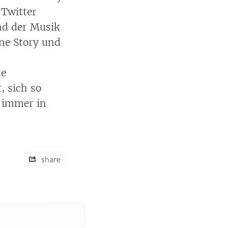
 Twitter
nd der Musik
hne Story und
ne
, sich so
h immer in
share