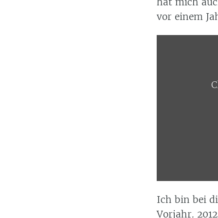
hat mich auc
vor einem Ja
Display
content
from
curry.tugraz.at
C
Ich bin bei 
Vorjahr.
2012