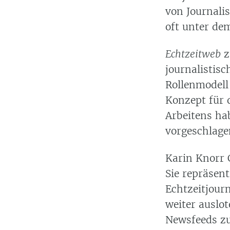
von Journali
oft unter dem
Echtzeitweb
z
journalistisc
Rollenmodell
Konzept für 
Arbeitens ha
vorgeschlage
Karin Knorr 
Sie repräsen
Echtzeitjour
weiter auslo
Newsfeeds z