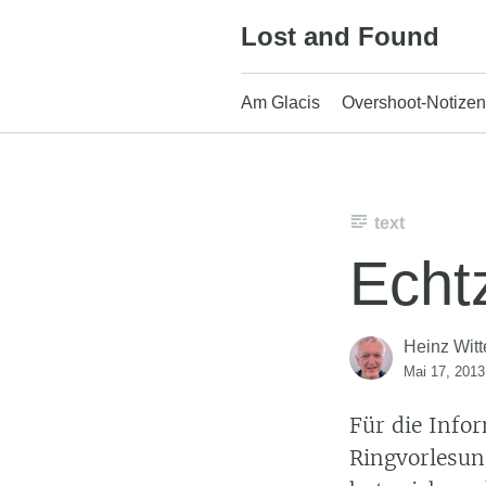
Skip
Lost and Found
to
content
Am Glacis
Overshoot-Notizen
text
Echt
Heinz Witt
Mai 17, 2013
Für die Info
Ringvorlesu