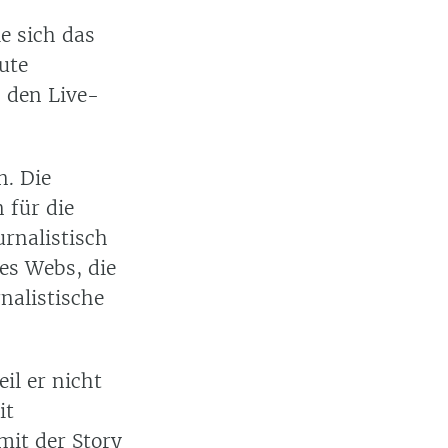
e sich das
ute
n den Live-
n. Die
 für die
urnalistisch
es Webs, die
rnalistische
il er nicht
it
mit der Story