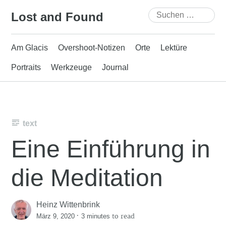
Skip
Suchen
Lost and Found
to
nach:
content
Am Glacis
Overshoot-Notizen
Orte
Lektüre
Portraits
Werkzeuge
Journal
text
Eine Einführung in
die Meditation
Heinz Wittenbrink
·
to read
März 9, 2020
3 minutes