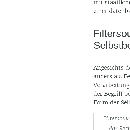
mit staatlich
einer datenb
Filterso
Selbstb
Angesichts d
anders als F
Verarbeitun
der Begriff 
Form der Sel
Filtersouv
– das Rech