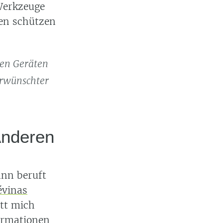
 Werkzeuge
en schützen
den Geräten
erwünschter
 Anderen
ann beruft
vinas
att mich
ormationen