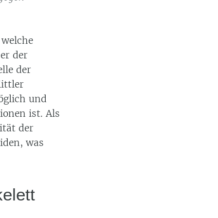
 welche
er der
lle der
ttler
öglich und
onen ist. Als
ität der
iden, was
elett