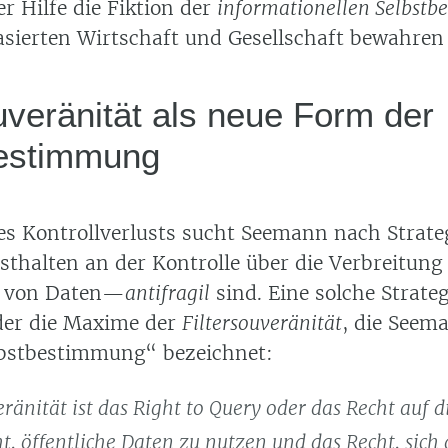
er Hilfe die Fiktion der
informationellen Selbst
asierten Wirtschaft und Gesellschaft bewahren 
uveränität als neue Form der
estimmung
es Kontrollverlusts sucht Seemann nach Strate
esthalten an der Kontrolle über die Verbreitung
g von Daten—
antifragil
sind. Eine solche Strate
oder die Maxime der
Filtersouveränität
, die Seem
bstbestimmung“ bezeichnet:
eränität ist das Right to Query oder das Recht auf d
t, öffentliche Daten zu nutzen und das Recht, sich