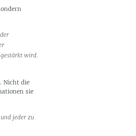
 sondern
 der
er
gestärkt wird.
. Nicht die
mationen sie
m und jeder zu