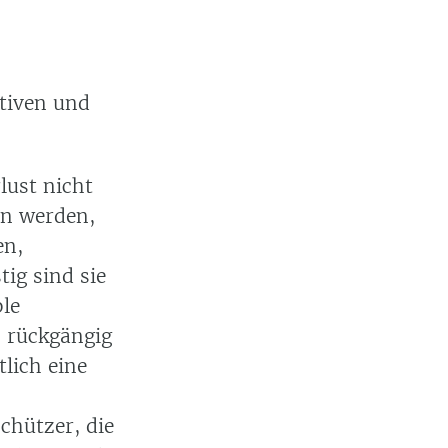
itiven und
lust nicht
n werden,
en,
tig sind sie
ble
, rückgängig
tlich eine
chützer, die