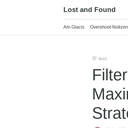
Skip
Lost and Found
to
content
Am Glacis
Overshoot-Notizen
text
Filte
Maxi
Strat