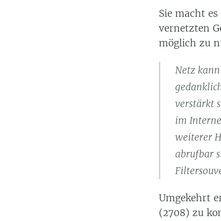
Sie macht es 
vernetzten Ge
möglich zu n
Netz kann 
gedanklich
verstärkt 
im Intern
weiterer H
abrufbar s
Filtersouv
Umgekehrt er
(2708) zu ko