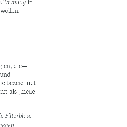
bestimmung
in
wollen.
gien, die—
 und
gie bezeichnet
ann als „neue
ie Filterblase
 gegen