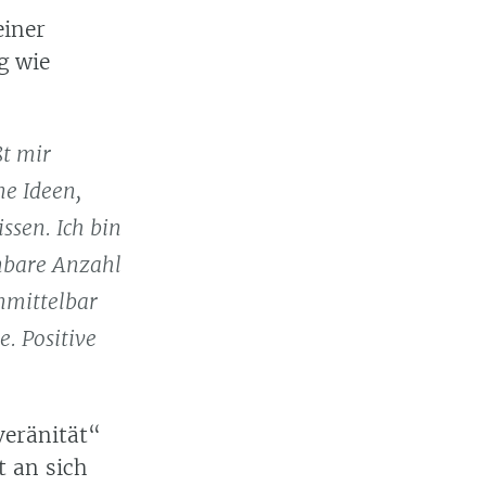
einer
g wie
ßt mir
ne Ideen,
issen. Ich bin
enbare Anzahl
nmittelbar
e. Positive
veränität“
t an sich