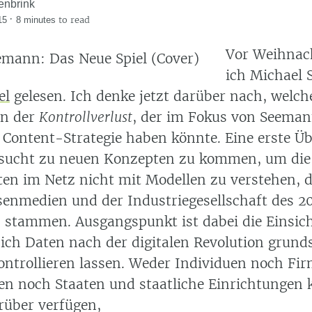
enbrink
·
to read
15
8 minutes
Vor Weihnac
ich Michael
el
gelesen. Ich denke jetzt darüber nach, welch
n der
Kontrollverlust
, der im Fokus von Seema
e Content-Strategie haben könnte. Eine erste Ü
sucht zu neuen Konzepten zu kommen, um die
ten im Netz nicht mit Modellen zu verstehen, d
senmedien und der Industriegesellschaft des 20
 stammen. Ausgangspunkt ist dabei die Einsich
ich Daten nach der digitalen Revolution grunds
kontrollieren lassen. Weder Individuen noch Fi
en noch Staaten und staatliche Einrichtungen
rüber verfügen,