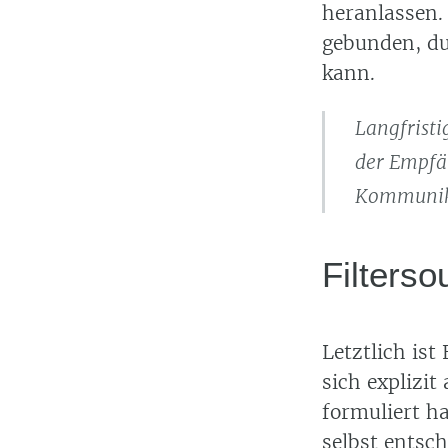
heranlassen.
gebunden, d
kann.
Langfristi
der Empfän
Kommunika
Filterso
Letztlich ist
sich explizit
formuliert ha
selbst entsc