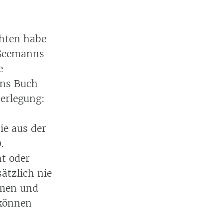
hten habe
 Seemanns
e
nns Buch
berlegung:
ie aus der
.
t oder
ätzlich nie
rmen und
 können