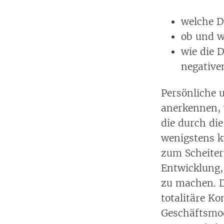
welche D
ob und w
wie die 
negative
Persönliche u
anerkennen,
die durch die
wenigstens ku
zum Scheitern
Entwicklung,
zu machen. Di
totalitäre Ko
Geschäftsmod