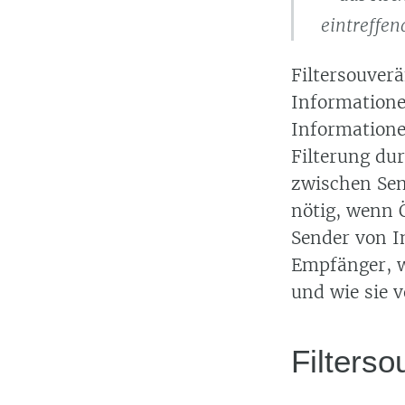
eintreffe
Filtersouver
Informationen
Informatione
Filterung du
zwischen Sen
nötig, wenn 
Sender von I
Empfänger, w
und wie sie v
Filterso