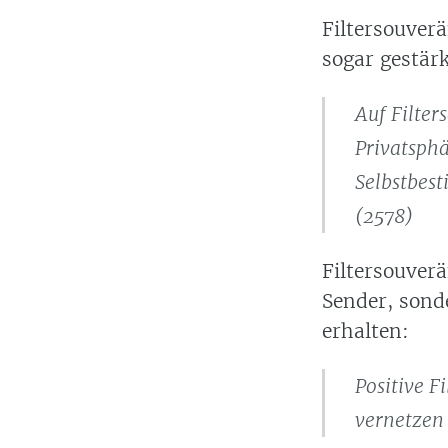
Filtersouver
sogar gestärk
Auf Filter
Privatsphä
Selbstbest
(2578)
Filtersouverä
Sender, sond
erhalten:
Positive F
vernetzen