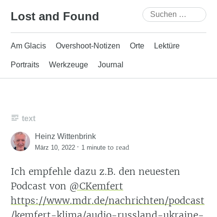
Skip
Suchen
Lost and Found
to
nach:
content
Am Glacis
Overshoot-Notizen
Orte
Lektüre
Portraits
Werkzeuge
Journal
text
Heinz Wittenbrink
·
to read
März 10, 2022
1 minute
Ich empfehle dazu z.B. den neuesten
Podcast von
@CKemfert
https://www.mdr.de/nachrichten/podcast
/kemfert-klima/audio-russland-ukraine-