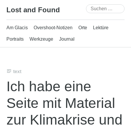
Skip
Suchen
Lost and Found
to
nach:
content
Am Glacis
Overshoot-Notizen
Orte
Lektüre
Portraits
Werkzeuge
Journal
text
Ich habe eine
Seite mit Material
zur Klimakrise und