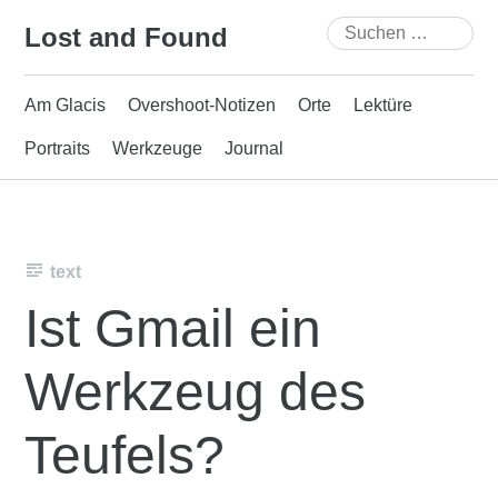
Skip
Suchen
Lost and Found
to
nach:
content
Am Glacis
Overshoot-Notizen
Orte
Lektüre
Portraits
Werkzeuge
Journal
text
Ist Gmail ein
Werkzeug des
Teufels?