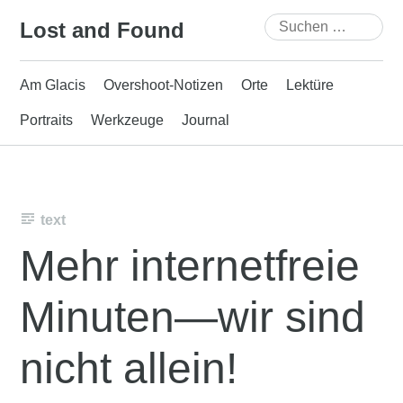
Skip
Suchen
Lost and Found
to
nach:
content
Am Glacis
Overshoot-Notizen
Orte
Lektüre
Portraits
Werkzeuge
Journal
text
Mehr internetfreie
Minuten—wir sind
nicht allein!